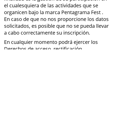
el cualesquiera de las actividades que se
organicen bajo la marca Pentagrama Fest .
En caso de que no nos proporcione los datos
solicitados, es posible que no se pueda llevar
a cabo correctamente su inscripción.
En cualquier momento podrá ejercer los
Derechos de acceso, rectificación,
cancelación y oposición en la forma
legalmente establecida . Así mismo,en la
dirección de correo electrónico
pentagramafest.com podrá solicitar su baja
de usuario cuando lo estime conveniente y
darse de baja en el sistema de recepción de
comunicaciones por vía electrónica,
aportando un escrito firmada debidamente y
adjuntando copia de su DNI.