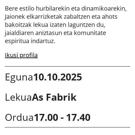
Bere estilo hurbilarekin eta dinamikoarekin,
Jaionek elkarrizketak zabaltzen eta ahots
bakoitzak lekua izaten laguntzen du,
jaialdiaren aniztasun eta komunitate
espiritua indartuz.
Ikusi profila
Eguna
10.10.2025
Lekua
As Fabrik
Ordua
17.00 - 17.40