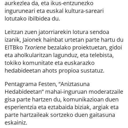
aurkezlea da, eta ikus-entzunezko
inguruneari eta euskal kultura-sareari
lotutako ibilbidea du.
Leitzan zuen jatorriarekin lotura sendoa
izanik, Jaionek hainbat urtetan parte hartu du
EITBko
Txoriene
bezalako proiektuetan, gidoi
eta aholkularitzan lagunduz, eta telebista,
tokiko komunitate eta euskarazko
hedabideetan ahots propioa sustatuz.
Pentagrama Festen, “Aniztasuna
Hedabideetan” mahai-inguruan moderatzaile
gisa parte hartzen du, komunikazioan duen
esperientzia eta eztabaida biziak, argiak eta
parte hartzaileak sortzeko duen gaitasuna
eskainiz.