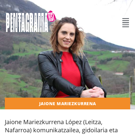
JAIONE MARIEZKURRENA
Jaione Mariezkurrena López (Leitza,
Nafarroa) komunikatzailea, gidoilaria eta