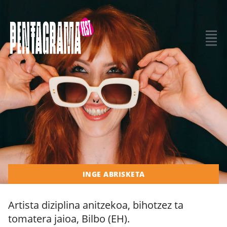
INGE ABRISKETA
Artista diziplina anitzekoa, bihotzez ta
tomatera jaioa, Bilbo (EH).