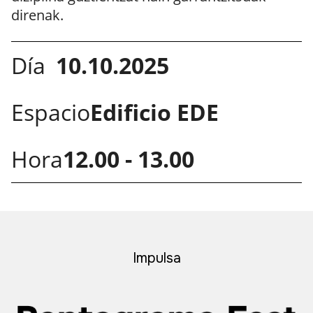
direnak.
Día
10.10.2025
Espacio
Edificio EDE
Hora
12.00 - 13.00
Impulsa