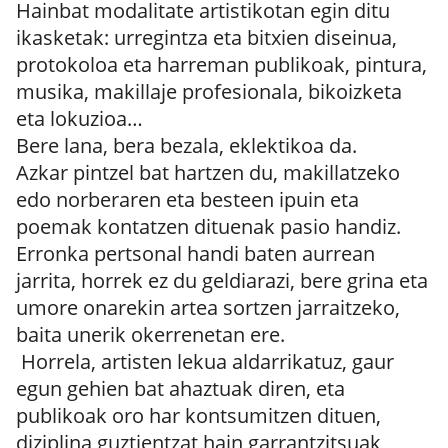
Hainbat modalitate artistikotan egin ditu
ikasketak: urregintza eta bitxien diseinua,
protokoloa eta harreman publikoak, pintura,
musika, makillaje profesionala, bikoizketa
eta lokuzioa…
Bere lana, bera bezala, eklektikoa da.
Azkar pintzel bat hartzen du, makillatzeko
edo norberaren eta besteen ipuin eta
poemak kontatzen dituenak pasio handiz.
Erronka pertsonal handi baten aurrean
jarrita, horrek ez du geldiarazi, bere grina eta
umore onarekin artea sortzen jarraitzeko,
baita unerik okerrenetan ere.
Horrela, artisten lekua aldarrikatuz, gaur
egun gehien bat ahaztuak diren, eta
publikoak oro har kontsumitzen dituen,
diziplina guztientzat hain garrantzitsuak